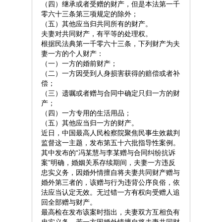
（四）继承或者受赠的财产，但是本法第一千
零六十三条第三项规定的除外；
（五）其他应当归共同所有的财产。
夫妻对共同财产，有平等的处理权。
根据民法典第一千零六十三条，下列财产为夫
妻一方的个人财产：
（一）一方的婚前财产；
（二）一方因受到人身损害获得的赔偿或者补
偿；
（三）遗嘱或者赠与合同中确定只归一方的财
产；
（四）一方专用的生活用品；
（五）其他应当归一方的财产。
近日，中国最高人民检察院聚焦民事生效裁判
监督这一主题，发布第五十六批指导性案例。
其中发布的“冯某慧与李某赠与合同纠纷抗诉
案”明确，婚姻关系存续期间，夫妻一方违反
忠实义务，因婚外情擅自将夫妻共同财产赠与
婚外第三者的，该赠与行为违背公序良俗，依
法应当认定无效。无过错一方有权向受赠人追
回全部赠与财产。
最高检在发布该案时指出，夫妻双方互相负有