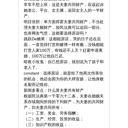
常常不想上班：这是夫妻共同财产，应该起诉
她老公、平台、女主播，追回女主人的一半财
产。
明目张胆：单方面挥霍夫妻共同财产，不当处
理夫妻大额财产，按民法典可以追回一部分。
也有网友气愤，这都要选择原谅吗？
跳跃De糖果：这都能原谅，哭的日子还在后
面，一直觉得打赏和赌博一样有瘾，没钱都能
打赏人家100万，有钱还不上天？赶紧申请离
婚，100万让他自己还。
暗夜小玫鬼：自己想原谅，就别说为了孩子和
老人了。
constant：选择原谅，就是给了他再次伤害你
的机会，他还会因为你的大肆宣扬，让他身败
名裂而记恨你。
新闻多看点：什么算夫妻共有财产
根据民法典第一千零六十二条，夫妻在婚姻关
系存续期间所得的下列财产，为夫妻的共同财
产，归夫妻共同所有：
（一）工资、奖金、劳务报酬；
（二）生产、经营、投资的收益；
（三）知识产权的收益；