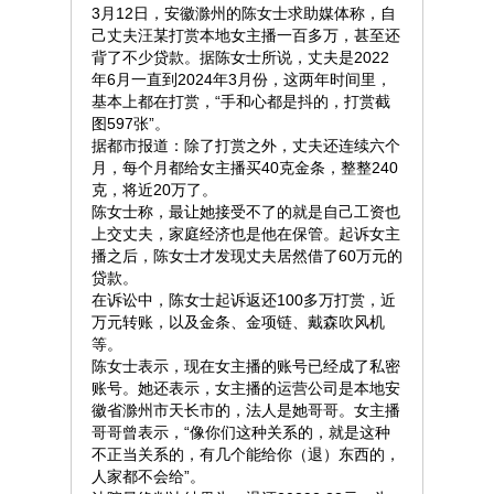
3月12日，安徽滁州的陈女士求助媒体称，自
己丈夫汪某打赏本地女主播一百多万，甚至还
背了不少贷款。据陈女士所说，丈夫是2022
年6月一直到2024年3月份，这两年时间里，
基本上都在打赏，“手和心都是抖的，打赏截
图597张”。
据都市报道：除了打赏之外，丈夫还连续六个
月，每个月都给女主播买40克金条，整整240
克，将近20万了。
陈女士称，最让她接受不了的就是自己工资也
上交丈夫，家庭经济也是他在保管。起诉女主
播之后，陈女士才发现丈夫居然借了60万元的
贷款。
在诉讼中，陈女士起诉返还100多万打赏，近
万元转账，以及金条、金项链、戴森吹风机
等。
陈女士表示，现在女主播的账号已经成了私密
账号。她还表示，女主播的运营公司是本地安
徽省滁州市天长市的，法人是她哥哥。女主播
哥哥曾表示，“像你们这种关系的，就是这种
不正当关系的，有几个能给你（退）东西的，
人家都不会给”。