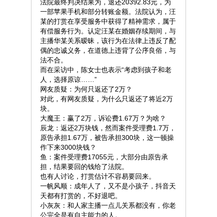
法院最终判决结果为，退还20392.83元，为
一部苹果手机和部分转账金额。法院认为，汪
某的打赏在享受服务中获得了精神需求，属于
有偿服务行为。认定汪某在婚姻存续期间，与
主播华某关系暧昧，该行为在法律上违反了配
偶的忠诚义务，在道德上违背了公序良俗，与
法不合。
而在采访中，陈女士也表示“考虑到孩子和老
人，选择原谅……”
网友质疑：为何只返还了2万？
对此，有网友质疑，为什么只返还了将近2万
块。
大魔王：赢了2万，诉讼费1.67万？为啥？
辰龙：返还2万块钱，然而案件受理费1.7万，
原告承担1.67万，被告承担300块，这一顿操
作下来3000块钱？
鱼：案件受理费17055元，大部分由原告承
担，结果要回的钱给了法院。
也有人讨论，打赏估计不容易要回来。
一帆风顺：成年人了，又不是小孩子，抖音天
天都有打赏的，不好退吧。
小灰灰：和人家主播一点儿关系都没有，你老
公完全是有自主能力的人。